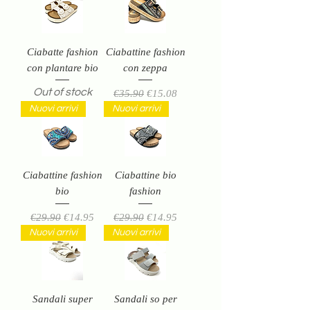
Ciabatte fashion
Ciabattine fashion
con plantare bio
con zeppa
Out of stock
Regular Price
Sale Price
€35.90
€15.08
Nuovi arrivi
Nuovi arrivi
Ciabattine fashion
Ciabattine bio
bio
fashion
Regular Price
Sale Price
Regular Price
Sale Price
€29.90
€14.95
€29.90
€14.95
Nuovi arrivi
Nuovi arrivi
Sandali super
Sandali so per