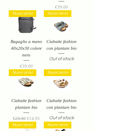
Price
€39.00
Nuovi arrivi
Nuovi arrivi
Bagaglio a mano
Ciabatte fashion
40x20x30 colore
con plantare bio
nero
Out of stock
Price
€39.00
Nuovi arrivi
Nuovi arrivi
Ciabatte fashion
Ciabatte fashion
plantare bio
con plantare bio
Out of stock
Regular Price
Sale Price
€29.90
€14.95
Nuovi arrivi
Nuovi arrivi