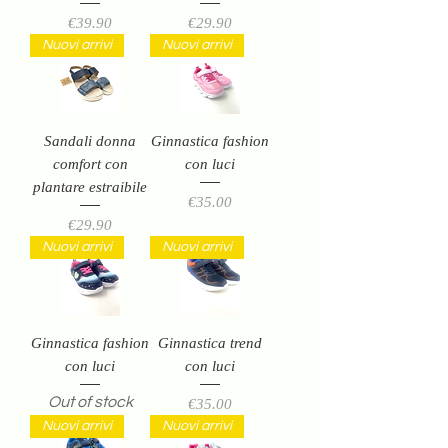
Price
Price
€39.90
€29.90
Nuovi arrivi
Nuovi arrivi
Sandali donna
Ginnastica fashion
comfort con
con luci
plantare estraibile
Price
€35.00
Price
€29.90
Nuovi arrivi
Nuovi arrivi
Ginnastica fashion
Ginnastica trend
con luci
con luci
Out of stock
Price
€35.00
Nuovi arrivi
Nuovi arrivi