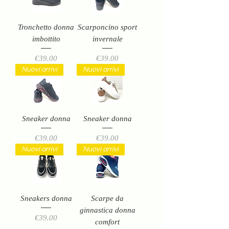
Tronchetto donna
Scarponcino sport
imbottito
invernale
Price
Price
€39.00
€39.00
Nuovi arrivi
Nuovi arrivi
Sneaker donna
Sneaker donna
Price
Price
€39.00
€39.00
Nuovi arrivi
Nuovi arrivi
Sneakers donna
Scarpe da
ginnastica donna
Price
€39.00
comfort