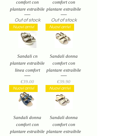
comfort con
comfort con
plantare estraibile
plantare estraibile
Out of stock
Out of stock
Nuovi arrivi
Nuovi arrivi
Sandali cn
Sandali donna
plantare estraibile
comfort con
linea comfort
plantare estraibile
Price
Price
€39.00
€39.90
Nuovi arrivi
Nuovi arrivi
Sandali donna
Sandali donna
comfort con
comfort con
plantare estraibile
plantare estraibile