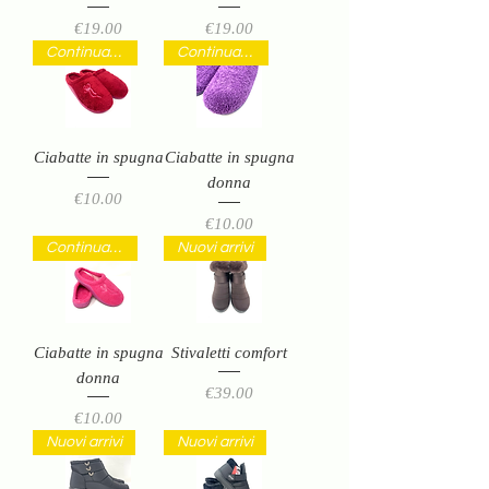
Price
Price
€19.00
€19.00
Continuativi
Continuativi
Ciabatte in spugna
Ciabatte in spugna
donna
Price
€10.00
Price
€10.00
Continuativi
Nuovi arrivi
Ciabatte in spugna
Stivaletti comfort
donna
Price
€39.00
Price
€10.00
Nuovi arrivi
Nuovi arrivi