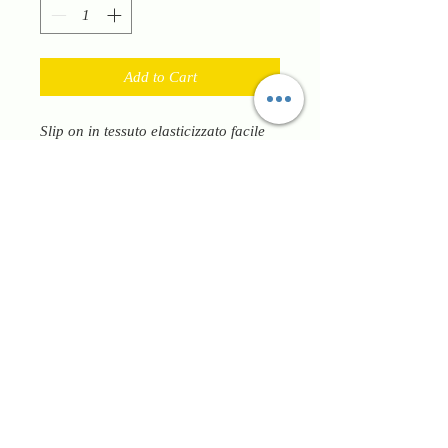
Add to Cart
Slip on in tessuto elasticizzato facile
da indossare e versatile. Ha plantare
anatomico estraibile e gomma
flessibile antiscivolo