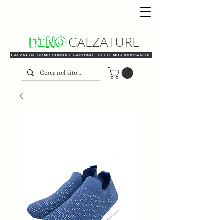
DINO
CALZATURE
CALZATURE UOMO DONNA E BAMBINO - DELLE MIGLIORI MARCHE