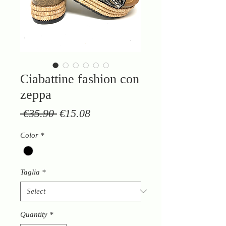
Ciabattine fashion con
zeppa
Regular
Sale
 €35.90 
€15.08
Price
Price
Color
*
Taglia
*
Quantity
*