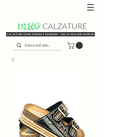
DINO
CALZATURE
CALZATURE UOMO DONNA E BAMBINO - DELLE MIGLIORI MARCHE