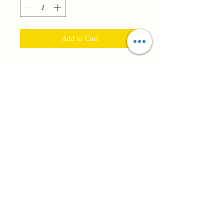
Add to Cart
Ciabattine fashion con applicazioni di
perline con plantare anatomico e
doppia fibbia