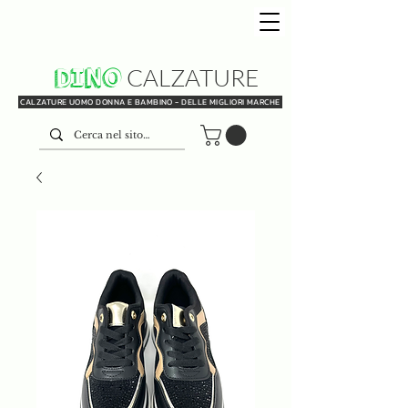
DINO
CALZATURE
CALZATURE UOMO DONNA E BAMBINO - DELLE MIGLIORI MARCHE