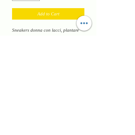
Add to Cart
Sneakers donna con lacci, plantare
anatomico estraibile, fondo alto in
gomma antiscivolo hanno riporti in
oro