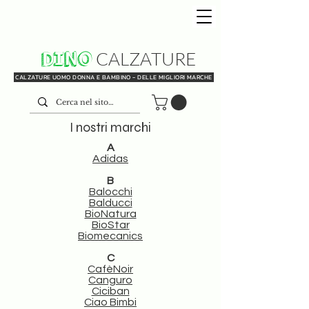
DINO
CALZATURE
CALZATURE UOMO DONNA E BAMBINO - DELLE MIGLIORI MARCHE
I nostri marchi
A
Adidas
B
Balocchi
Balducci
BioNatura
BioStar
Biomecanics
C
CafèNoir
Canguro
Ciciban
Ciao Bimbi