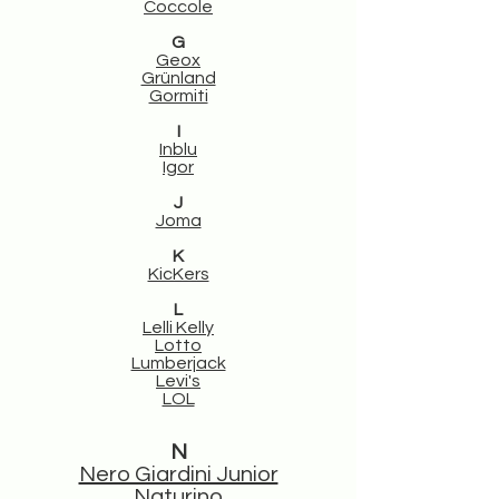
Coccole
G
Geox
Grünland
Gormiti
I
Inblu
Igor
J
Joma
K
KicKers
L
Lelli Kelly
Lotto
Lumberjack
Levi's
LOL
N
Nero Giardini Junior
Naturino