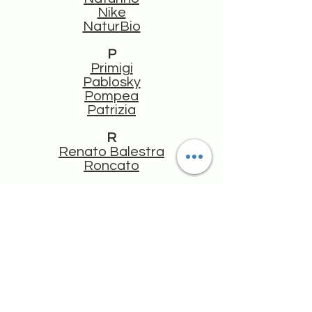
Nike
NaturBio
P
Primigi
Pablosky
Pompea
Patrizia
R
Renato Balestra
Roncato
S
Skechers
Steptronic
Spiderman
SuperJump
S & G
T
Tratti