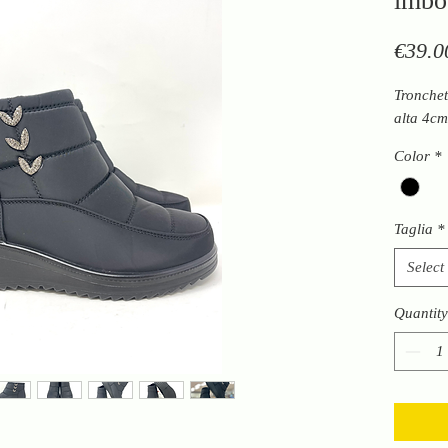
imbot
€39.0
Tronchet
alta 4cm
Color
*
Taglia
*
Select
Quantity