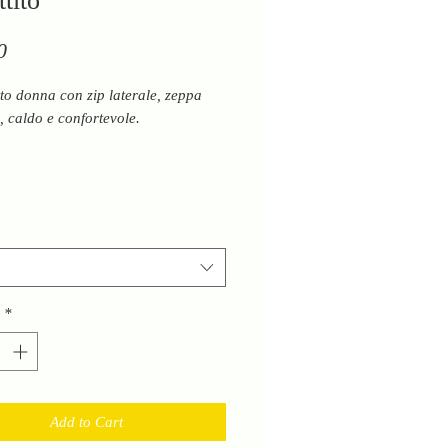
tito
Price
0
to donna con zip laterale, zeppa
, caldo e confortevole.
*
Add to Cart