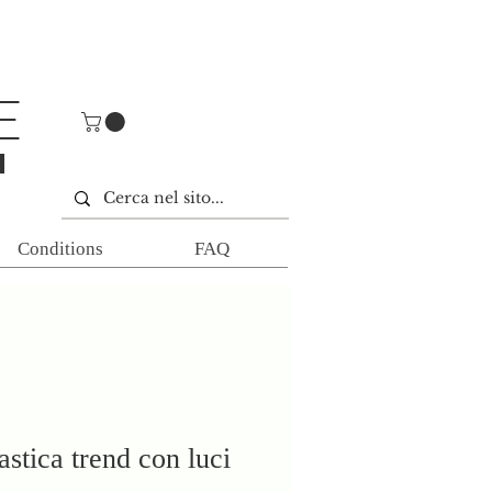
E
E
Conditions
FAQ
stica trend con luci