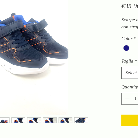
€35.0
Scarpe d
con stra
Color
*
Taglia
*
Select
Quantity