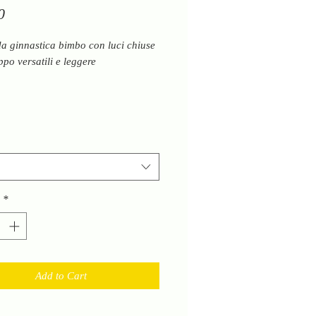
Price
0
a ginnastica bimbo con luci chiuse
ppo versatili e leggere
*
Add to Cart