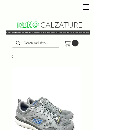
DINO
CALZATURE
CALZATURE UOMO DONNA E BAMBINO - DELLE MIGLIORI MARCHE