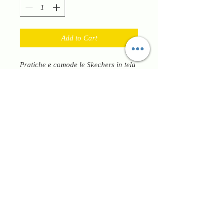
Add to Cart
Pratiche e comode le Skechers in tela
in un grigio da abbinare su qualsiasi
colore
Hanno lacci per garantire
un’allacciatura ottimale e il plantare
in memory per un comfort completo.
Fondo flessibile e leggero adatto per
tutti i giorni