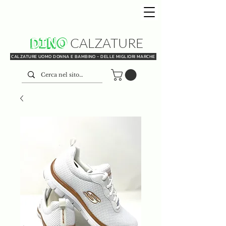
DINO
CALZATURE
CALZATURE UOMO DONNA E BAMBINO - DELLE MIGLIORI MARCHE