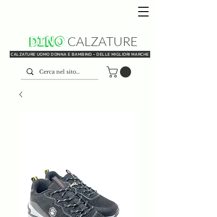
DINO
CALZATURE
CALZATURE UOMO DONNA E BAMBINO - DELLE MIGLIORI MARCHE