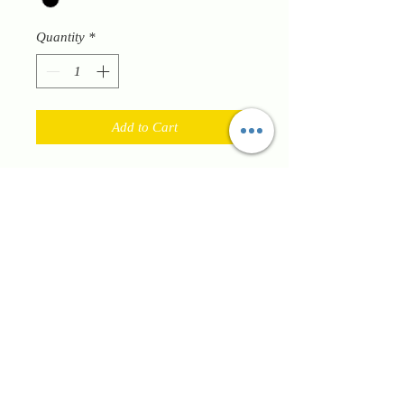
Quantity
*
Add to Cart
Scarpe da ginnastica uomo adatte ad
un outfit sportivo di tutti i giorni,
hanno tomaia senza cuciture per
adattarsi a qualsiasi tipo di
piede,chiusura con lacci per regolare
al meglio la calzata, plantare
anatomico traspirante, fondo in
gomma flessibile per garantire il
movimento del piede durante la
camminata. Adatte allo sport ma
perfetta anche per il lavoro e per il