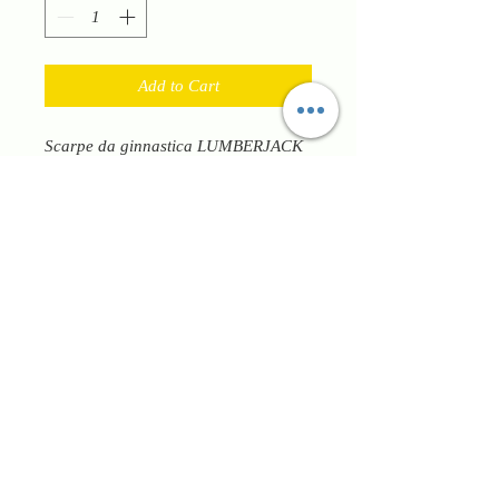
Add to Cart
Scarpe da ginnastica LUMBERJACK
in pelle con lacci per regolare al
meglio la calzata hanno plantare
anatomico fondo in gomma flessibile
per garantire massimo confort
durante la camminata molto versati
per qualsiasi outfit di ogni giorno
calzata regolare con pianta larga
adatta per tutti. Calzature adatte a
tutte le stagioni