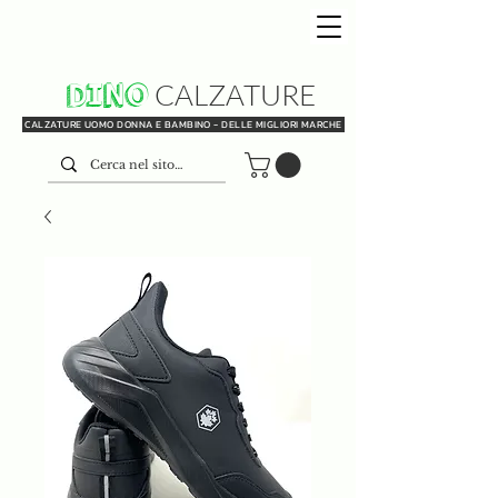
DINO
CALZATURE
CALZATURE UOMO DONNA E BAMBINO - DELLE MIGLIORI MARCHE