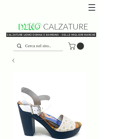
DINO
CALZATURE
CALZATURE UOMO DONNA E BAMBINO - DELLE MIGLIORI MARCHE