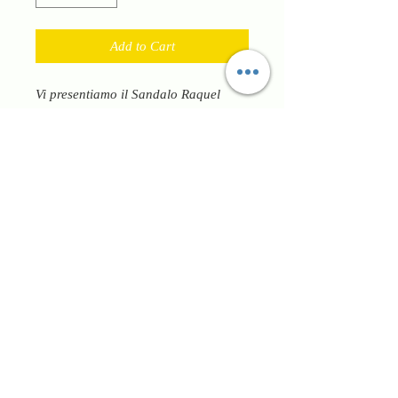
Add to Cart
Vi presentiamo il Sandalo Raquel
Perez, il perfetto connubio tra stile e
comfort per la donna moderna.
Questo sandalo elegante e raffinato
presenta una comoda suola in gel e
un tacco alto alla moda, che lo
rendono ideale da indossare tutto il
giorno. Realizzato con pelle di alta
qualità, questo sandalo è resistente e
alla moda, perfetto per ogni
occasione. Che si tratti di una
giornata in ufficio o di una serata in
città, il sandalo Raquel Perez offre la
perfetta combinazione di comfort e
stile. Migliora la tua collezione di