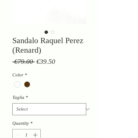
Sandalo Raquel Perez
(Renard)
Regular
Sale
 €79.00 
€39.50
Price
Price
Color
*
Taglia
*
Quantity
*