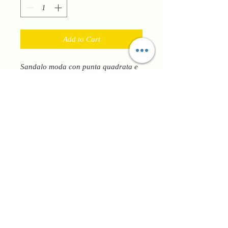
Add to Cart
Sandalo moda con punta quadrata e
tacco largo alto 80 mm. Tallone
chiuso da toppa con cinturino alla
caviglia regolabile con fibbietta
tomaia con decorazione simil catena
tono su tono. Tacco stabile che
slancia la gamba. Colore
nude,versatile su qualsiasi outfit che
sia esso giornaliero o da cerimonia.
Completamente in vera pelle di vitello
nappato per garantire qualità e
comfort durante tutto il giorno. Made
in Italy