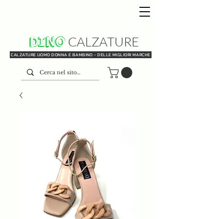
DINO
CALZATURE
CALZATURE UOMO DONNA E BAMBINO - DELLE MIGLIORI MARCHE