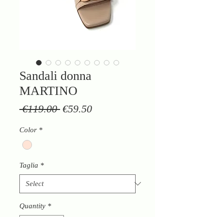
Sandali donna
MARTINO
Regular
Sale
 €119.00 
€59.50
Price
Price
Color
*
Taglia
*
Quantity
*